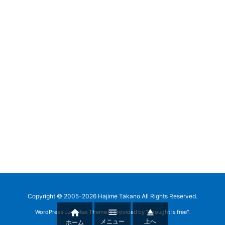
Copyright ©
2005
-2026
Hajime Takano
All Rights Reserved.



WordPress Luxeritas Theme is provided by "
Thought is free
".
メニュー
上へ
ホーム