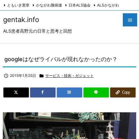
ともいき憲章
かながわ難病連
日本ALS協会
ALSかながわ
川崎つながろ会
HeartyPresenter β版
創発計画株式会社
Twitter
gentak.info

Facebook
Instagram
ALS患者高野元の日常と思考と回想

メニュ

サイド
googleはなぜライバルが現れなかったのか？

前へ

2015年1月25日

サービス・技術・ガジェット

次へ
B!
Copy

検索