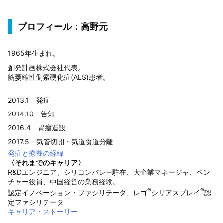
プロフィール：高野元
1965年生まれ。
創発計画株式会社代表。
筋萎縮性側索硬化症(ALS)患者。
2013.1 発症
2014.10 告知
2016.4 胃瘻造設
2017.5 気管切開・気道食道分離
発症と療養の経緯
〈それまでのキャリア〉
R&Dエンジニア、シリコンバレー駐在、大企業マネージャ、ベン
チャー役員、中国経営の業務経験。
®
®
認定イノベーション・ファシリテータ、レゴ
シリアスプレイ
認
定ファシリテータ
キャリア・ストーリー