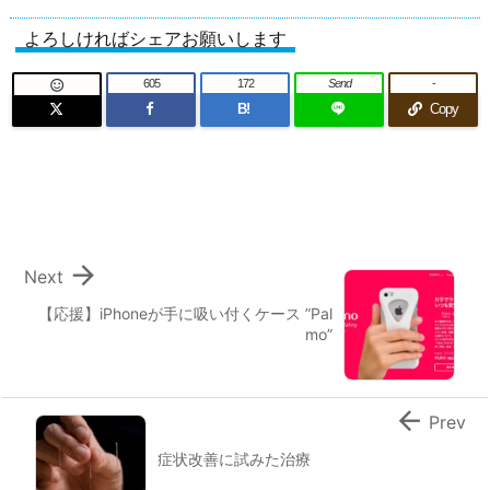
よろしければシェアお願いします
605
172
Send
-

B!
Copy

Next
【応援】iPhoneが手に吸い付くケース ”Pal
mo”

Prev
症状改善に試みた治療