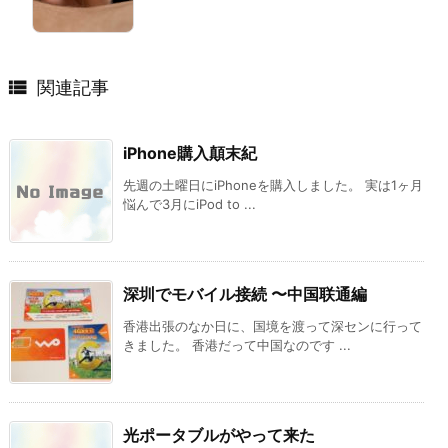

関連記事
iPhone購入顛末紀
先週の土曜日にiPhoneを購入しました。 実は1ヶ月
悩んで3月にiPod to ...
深圳でモバイル接続 〜中国联通編
香港出張のなか日に、国境を渡って深センに行って
きました。 香港だって中国なのです ...
光ポータブルがやって来た