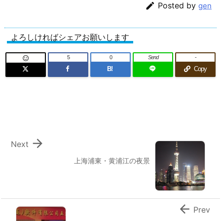

Posted by
gen
よろしければシェアお願いします
5
0
Send
-

B!
Copy

Next
上海浦東・黄浦江の夜景

Prev