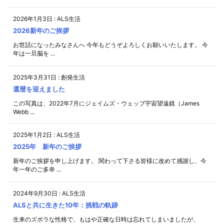
2026年1月3日
:
ALS生活
2026新年のご挨拶
お世話になったみなさんへ 今年もどうぞよろしくお願いいたします。 今
年は一旦脳を ...
2025年3月31日
:
創発生活
還暦を迎えました
この写真は、2022年7月にジェイムズ・ウェッブ宇宙望遠鏡（James
Webb ...
2025年1月2日
:
ALS生活
2025年 新年のご挨拶
新年のご挨拶を申し上げます。 関わって下さる皆様に改めて感謝し、今
年一年のご多幸 ...
2024年9月30日
:
ALS生活
ALSと共に生きた10年：挑戦の軌跡
生来のズボラな性格で、もはや正確な日時は忘れてしまいましたが、