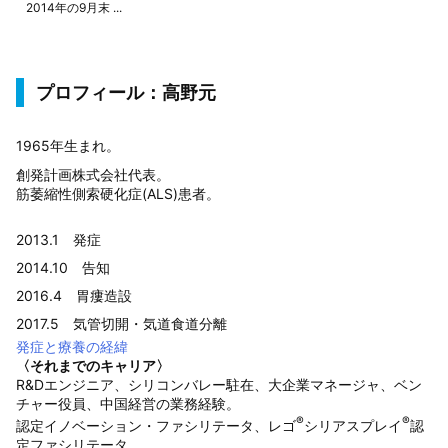
2014年の9月末 ...
プロフィール：高野元
1965年生まれ。
創発計画株式会社代表。
筋萎縮性側索硬化症(ALS)患者。
2013.1 発症
2014.10 告知
2016.4 胃瘻造設
2017.5 気管切開・気道食道分離
発症と療養の経緯
〈それまでのキャリア〉
R&Dエンジニア、シリコンバレー駐在、大企業マネージャ、ベン
チャー役員、中国経営の業務経験。
®
®
認定イノベーション・ファシリテータ、レゴ
シリアスプレイ
認
定ファシリテータ