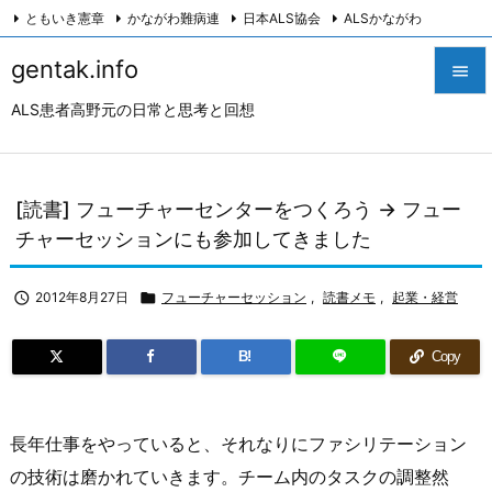
ともいき憲章
かながわ難病連
日本ALS協会
ALSかながわ
川崎つながろ会
HeartyPresenter β版
創発計画株式会社
Twitter
gentak.info

Facebook
Instagram
ALS患者高野元の日常と思考と回想

メニュ

サイド
[読書] フューチャーセンターをつくろう → フュー

チャーセッションにも参加してきました
前へ


2012年8月27日

フューチャーセッション
,
読書メモ
,
起業・経営
次へ

B!
Copy
検索
長年仕事をやっていると、それなりにファシリテーション
の技術は磨かれていきます。チーム内のタスクの調整然