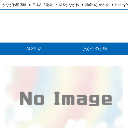
かながわ難病連
日本ALS協会
ALSかながわ
川崎つながろ会
HeartyP
ALS生活
父からの手紙