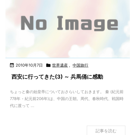

2010年10月7日

世界遺産
,
中国旅行
西安に行ってきた(3) ～ 兵馬俑に感動
ちょっと秦の始皇帝についておさらいしておきます。 秦 (紀元前
778年 - 紀元前206年)は、中国の王朝。周代、春秋時代、戦国時
代に渡って ...
記事を読む