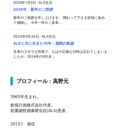
2025年1月2日
:
ALS生活
2025年 新年のご挨拶
新年のご挨拶を申し上げます。 関わって下さる皆様に改め
て感謝し、今年一年のご多幸 ...
2024年9月30日
:
ALS生活
ALSと共に生きた10年：挑戦の軌跡
生来のズボラな性格で、もはや正確な日時は忘れてしまいま
したが、2014年の9月末 ...
プロフィール：高野元
1965年生まれ。
創発計画株式会社代表。
筋萎縮性側索硬化症(ALS)患者。
2013.1 発症