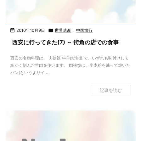

2010年10月9日

世界遺産
,
中国旅行
西安に行ってきた(7) ～ 街角の店での食事
西安の名物料理は、 肉挟馍 牛羊肉泡馍 で、いずれも味付けして
細かく刻んだ羊肉を使います。 肉挟馍は、小麦粉を練って焼いた
パン(というよりイ ...
記事を読む