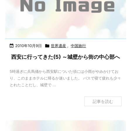

2010年10月9日

世界遺産
,
中国旅行
西安に行ってきた(5) ～城壁から街の中心部へ
5時過ぎに兵馬俑から西安駅についた頃には小雨がやみかけてお
り、このままホテルに帰るか迷いました。 バスで寝て疲れも少々
とれたことだし、城壁で ...
記事を読む