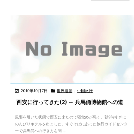

2010年10月7日

世界遺産
,
中国旅行
西安に行ってきた(2) ～ 兵馬俑博物館への道
風邪を引いた状態で西安に来たので寝覚めが悪く、朝9時すぎに
のんびりホテルを出ました。すぐそばにあった旅行ガイドセンタ
ーで兵馬俑への行き方を聞 ...