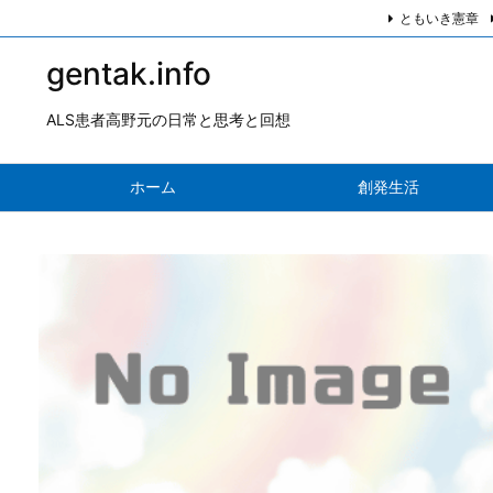
ともいき憲章
gentak.info
ALS患者高野元の日常と思考と回想
ホーム
創発生活