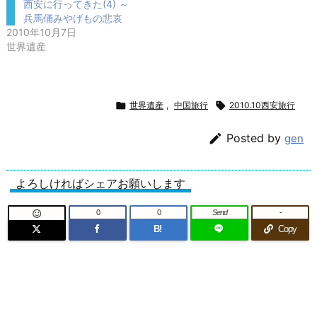
西安に行ってきた(4) ～
兵馬俑みやげもの悲哀
2010年10月7日
世界遺産

世界遺産
,
中国旅行

2010.10西安旅行

Posted by
gen
よろしければシェアお願いします
0
0
Send
-

B!
Copy