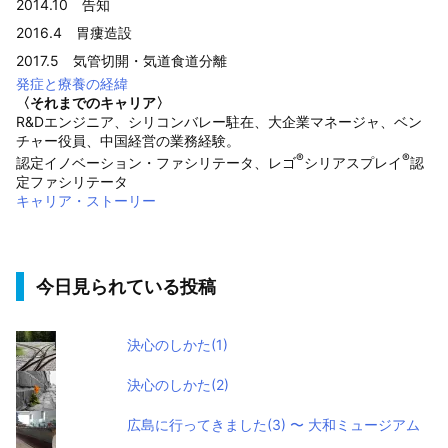
2014.10 告知
2016.4 胃瘻造設
2017.5 気管切開・気道食道分離
発症と療養の経緯
〈それまでのキャリア〉
R&Dエンジニア、シリコンバレー駐在、大企業マネージャ、ベン
チャー役員、中国経営の業務経験。
®
®
認定イノベーション・ファシリテータ、レゴ
シリアスプレイ
認
定ファシリテータ
キャリア・ストーリー
今日見られている投稿
決心のしかた(1)
決心のしかた(2)
広島に行ってきました(3) 〜 大和ミュージアム