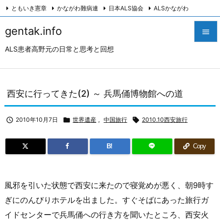
ともいき憲章
かながわ難病連
日本ALS協会
ALSかながわ
川崎つながろ会
HeartyPresenter β版
創発計画株式会社
Twitter
gentak.info

Facebook
Instagram
ALS患者高野元の日常と思考と回想

メニュ

サイド
西安に行ってきた(2) ～ 兵馬俑博物館への道

前へ

2010年10月7日

世界遺産
,
中国旅行

2010.10西安旅行

次へ
B!
Copy

検索
風邪を引いた状態で西安に来たので寝覚めが悪く、朝9時す
ぎにのんびりホテルを出ました。すぐそばにあった旅行ガ
イドセンターで兵馬俑への行き方を聞いたところ、西安火