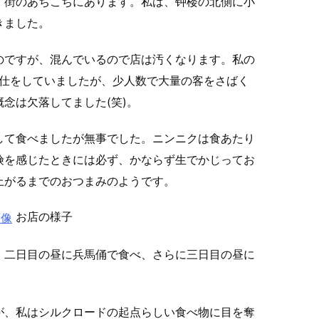
、街のあちこちにあります。私は、钟楼の北側に小
きました。
のですが、混んでいるので店は汚くなります。私の
が給仕をしていましたが、少人数で大量の客をさばく
念は欠落してました(笑)。
して食べましたが無事でした。ニンニクは食あたり
険を感じたときには必ず、かならず生でかじってお
上がるまでのおつまみのようです。
お店の様子
、二日目の昼に兵馬俑で食べ、さらに三日目の昼に
が、私はシルクロードの起点らしい食べ物に目を奪