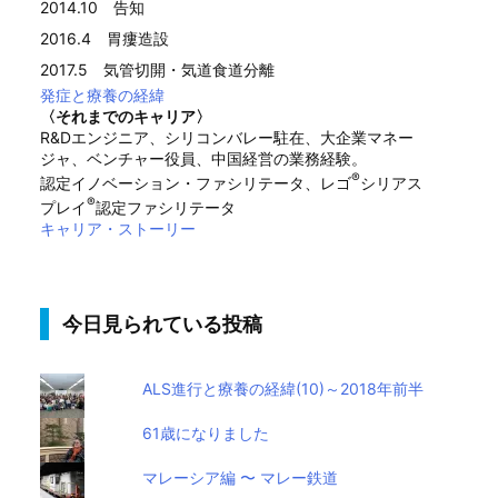
2014.10 告知
2016.4 胃瘻造設
2017.5 気管切開・気道食道分離
発症と療養の経緯
〈それまでのキャリア〉
R&Dエンジニア、シリコンバレー駐在、大企業マネー
ジャ、ベンチャー役員、中国経営の業務経験。
®
認定イノベーション・ファシリテータ、レゴ
シリアス
®
プレイ
認定ファシリテータ
キャリア・ストーリー
今日見られている投稿
ALS進行と療養の経緯(10)～2018年前半
61歳になりました
マレーシア編 〜 マレー鉄道