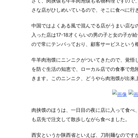
さて、肉挟馍も牛羊肉泡馍も名物料理ですので
さな店がひしめいているので、そこに食べに行
中国ではよくある風で混んでる店がうまい店な
入った店は17-18才くらいの男の子と女の子
ので常にテンパっており、顧客サービスという概
牛羊肉泡馍にニンニクがついてきたので、覚悟
を防ぐ生活の知恵で、ローカル店での食事で危
きます。このニンニク、どうやら肉泡馍が出来
肉挟馍のほうは、一日目の夜に店に入って食べ
も店先で注文して散歩しながら食べました。
西安というか陕西省といえば、刀削麺なのです