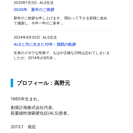
2025年1月2日
:
ALS生活
2025年 新年のご挨拶
新年のご挨拶を申し上げます。 関わって下さる皆様に改め
て感謝し、今年一年のご多幸 ...
2024年9月30日
:
ALS生活
ALSと共に生きた10年：挑戦の軌跡
生来のズボラな性格で、もはや正確な日時は忘れてしまいま
したが、2014年の9月末 ...
プロフィール：高野元
1965年生まれ。
創発計画株式会社代表。
筋萎縮性側索硬化症(ALS)患者。
2013.1 発症