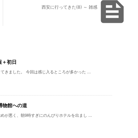

西安に行ってきた(8) ～ 雑感
報＋初日
きました。 今回は感じ入るところが多かった ...
俑博物館への道
が悪く、朝9時すぎにのんびりホテルを出まし ...