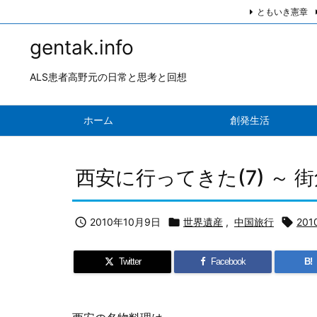
ともいき憲章
gentak.info
ALS患者高野元の日常と思考と回想
ホーム
創発生活
西安に行ってきた(7) ～

2010年10月9日

世界遺産
,
中国旅行

20
Twitter
Facebook
B!