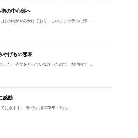
ら街の中心部へ
は小雨がやみかけており、このままホテルに帰 ...
俑みやげもの悲哀
した。昼食をとっていなかったので、敷地内で ...
俑に感動
ます。 秦 (紀元前778年 - 紀元 ...