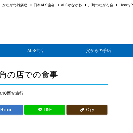
かながわ難病連
日本ALS協会
ALSかながわ
川崎つながろ会
HeartyP
ALS生活
父からの手紙
 街角の店での食事
10.10西安旅行
Hatena
LINE
Copy