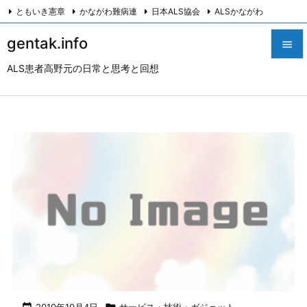
ともいき憲章
かながわ難病連
日本ALS協会
ALSかながわ
川崎つながろ会
HeartyPresenter β版
創発計画株式会社
Twitter
gentak.info

Facebook
Instagram
ALS患者高野元の日常と思考と回想

メニュ

サイド

前へ

次へ

検索
2010年10月4日
サービス・技術・ガジェット
,