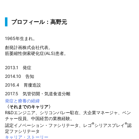
プロフィール：高野元
1965年生まれ。
創発計画株式会社代表。
筋萎縮性側索硬化症(ALS)患者。
2013.1 発症
2014.10 告知
2016.4 胃瘻造設
2017.5 気管切開・気道食道分離
発症と療養の経緯
〈それまでのキャリア〉
R&Dエンジニア、シリコンバレー駐在、大企業マネージャ、ベン
チャー役員、中国経営の業務経験。
®
®
認定イノベーション・ファシリテータ、レゴ
シリアスプレイ
認
定ファシリテータ
キャリア・ストーリー