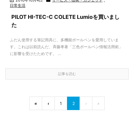


日常生活
PILOT HI-TEC-C COLETE Lumioを買いまし
た
ふだん使用する筆記用具に、多機能ボールペンを愛用していま
す。これは以前読んだ、斉藤孝著「三色ボールペン情報活用術」
に影響を受けたためです。 ...
記事を読む
«
‹
1
2
›
»