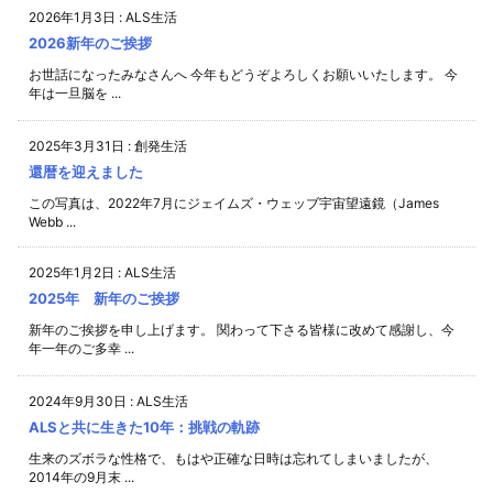
2026年1月3日
:
ALS生活
2026新年のご挨拶
お世話になったみなさんへ 今年もどうぞよろしくお願いいたします。 今
年は一旦脳を ...
2025年3月31日
:
創発生活
還暦を迎えました
この写真は、2022年7月にジェイムズ・ウェッブ宇宙望遠鏡（James
Webb ...
2025年1月2日
:
ALS生活
2025年 新年のご挨拶
新年のご挨拶を申し上げます。 関わって下さる皆様に改めて感謝し、今
年一年のご多幸 ...
2024年9月30日
:
ALS生活
ALSと共に生きた10年：挑戦の軌跡
生来のズボラな性格で、もはや正確な日時は忘れてしまいましたが、
2014年の9月末 ...