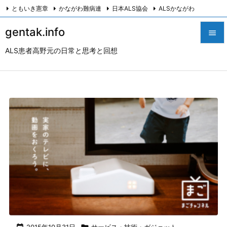
ともいき憲章
かながわ難病連
日本ALS協会
ALSかながわ
川崎つながろ会
HeartyPresenter β版
創発計画株式会社
Twitter
gentak.info

Facebook
Instagram
ALS患者高野元の日常と思考と回想

メニュ

サイド

前へ

次へ

検索
2015年10月31日
サービス・技術・ガジェット