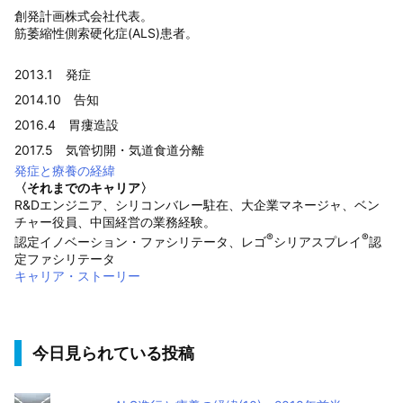
創発計画株式会社代表。
筋萎縮性側索硬化症(ALS)患者。
2013.1 発症
2014.10 告知
2016.4 胃瘻造設
2017.5 気管切開・気道食道分離
発症と療養の経緯
〈それまでのキャリア〉
R&Dエンジニア、シリコンバレー駐在、大企業マネージャ、ベン
チャー役員、中国経営の業務経験。
®
®
認定イノベーション・ファシリテータ、レゴ
シリアスプレイ
認
定ファシリテータ
キャリア・ストーリー
今日見られている投稿