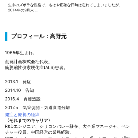
生来のズボラな性格で、もはや正確な日時は忘れてしまいましたが、
2014年の9月末 ...
プロフィール：高野元
1965年生まれ。
創発計画株式会社代表。
筋萎縮性側索硬化症(ALS)患者。
2013.1 発症
2014.10 告知
2016.4 胃瘻造設
2017.5 気管切開・気道食道分離
発症と療養の経緯
〈それまでのキャリア〉
R&Dエンジニア、シリコンバレー駐在、大企業マネージャ、ベン
チャー役員、中国経営の業務経験。
®
®