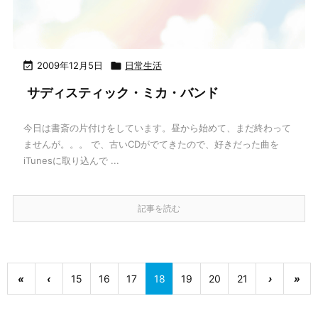

2009年12月5日

日常生活
サディスティック・ミカ・バンド
今日は書斎の片付けをしています。昼から始めて、まだ終わって
ませんが。。。 で、古いCDがでてきたので、好きだった曲を
iTunesに取り込んで ...
記事を読む
«
‹
15
16
17
18
19
20
21
›
»