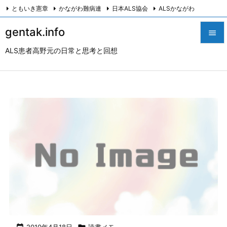
ともいき憲章
かながわ難病連
日本ALS協会
ALSかながわ
川崎つながろ会
HeartyPresenter β版
創発計画株式会社
Twitter
gentak.info

Facebook
Instagram
ALS患者高野元の日常と思考と回想

メニュ

サイド

前へ

次へ

検索
2010年4月18日
読書メモ