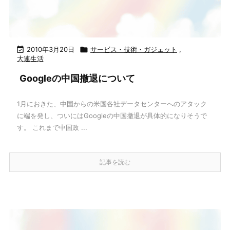

2010年3月20日

サービス・技術・ガジェット
,
大連生活
Googleの中国撤退について
1月におきた、中国からの米国各社データセンターへのアタック
に端を発し、ついにはGoogleの中国撤退が具体的になりそうで
す。 これまで中国政 ...
記事を読む