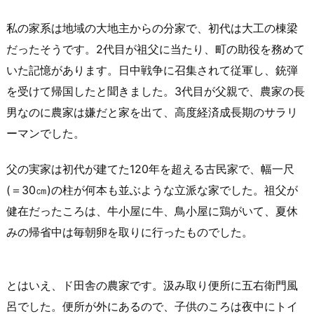
私の家系は地域の大地主からの分家で、初代は大工の棟梁
だったそうです。2代目が祖父に当たり、町の助役を務めて
いた記憶があります。日中戦争に召集されて従軍し、銃弾
を受けて帰国したと聞きました。3代目が父親で、農家の長
男なのに農家は嫌だと家を出て、高度経済成長期のサラリ
ーマンでした。
父の実家は初代が建てた120年を超える古民家で、幅一尺
(＝30㎝)の柱が何本も並ぶような立派な家でした。祖父が
健在だったころは、牛小屋に牛、鳥小屋に鶏がいて、夏休
みの帰省中は毎朝卵を取りに行ったものでした。
とはいえ、ド田舎の農家です。汲み取り便所に五右衛門風
呂でした。便所が外にあるので、子供のころは夜中にトイ