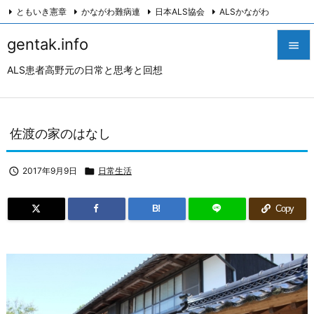
ともいき憲章
かながわ難病連
日本ALS協会
ALSかながわ
川崎つながろ会
HeartyPresenter β版
創発計画株式会社
Twitter
gentak.info

Facebook
Instagram
ALS患者高野元の日常と思考と回想

メニュ

サイド
佐渡の家のはなし

前へ

2017年9月9日

日常生活

次へ
B!
Copy

検索