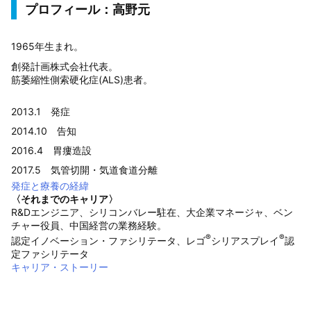
プロフィール：高野元
1965年生まれ。
創発計画株式会社代表。
筋萎縮性側索硬化症(ALS)患者。
2013.1 発症
2014.10 告知
2016.4 胃瘻造設
2017.5 気管切開・気道食道分離
発症と療養の経緯
〈それまでのキャリア〉
R&Dエンジニア、シリコンバレー駐在、大企業マネージャ、ベン
チャー役員、中国経営の業務経験。
®
®
認定イノベーション・ファシリテータ、レゴ
シリアスプレイ
認
定ファシリテータ
キャリア・ストーリー