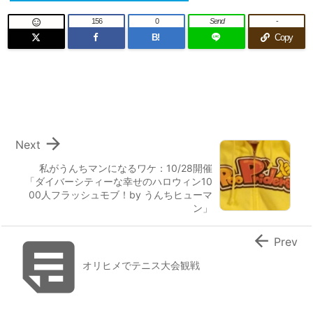
156
0
Send
-

B!
Copy

Next
私がうんちマンになるワケ：10/28開催
「ダイバーシティーな幸せのハロウィン10
00人フラッシュモブ！by うんちヒューマ
ン」


Prev
オリヒメでテニス大会観戦