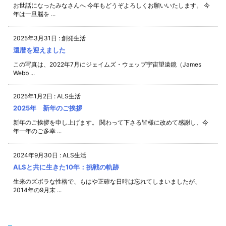
お世話になったみなさんへ 今年もどうぞよろしくお願いいたします。 今
年は一旦脳を ...
2025年3月31日
:
創発生活
還暦を迎えました
この写真は、2022年7月にジェイムズ・ウェッブ宇宙望遠鏡（James
Webb ...
2025年1月2日
:
ALS生活
2025年 新年のご挨拶
新年のご挨拶を申し上げます。 関わって下さる皆様に改めて感謝し、今
年一年のご多幸 ...
2024年9月30日
:
ALS生活
ALSと共に生きた10年：挑戦の軌跡
生来のズボラな性格で、もはや正確な日時は忘れてしまいましたが、
2014年の9月末 ...