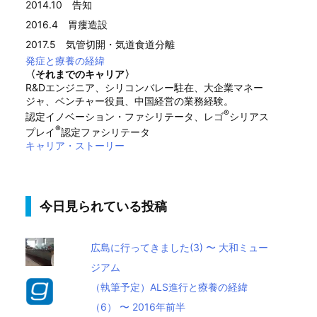
2014.10 告知
2016.4 胃瘻造設
2017.5 気管切開・気道食道分離
発症と療養の経緯
〈それまでのキャリア〉
R&Dエンジニア、シリコンバレー駐在、大企業マネー
ジャ、ベンチャー役員、中国経営の業務経験。
®
認定イノベーション・ファシリテータ、レゴ
シリアス
®
プレイ
認定ファシリテータ
キャリア・ストーリー
今日見られている投稿
広島に行ってきました(3) 〜 大和ミュー
ジアム
（執筆予定）ALS進行と療養の経緯
（6） 〜 2016年前半