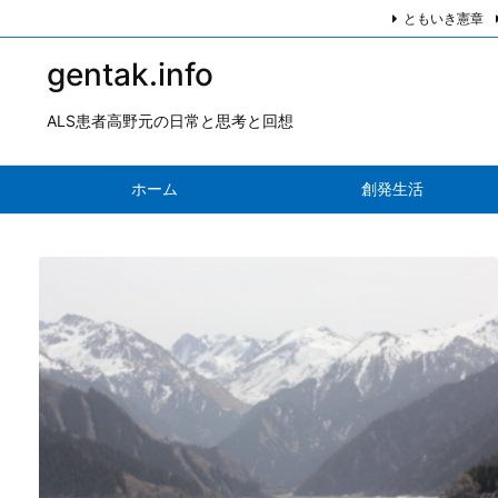
ともいき憲章
gentak.info
ALS患者高野元の日常と思考と回想
ホーム
創発生活