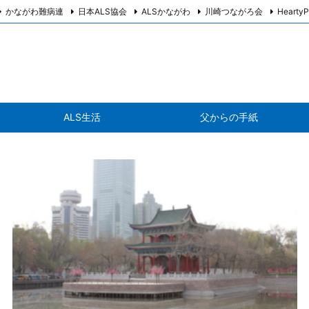
かながわ難病連
日本ALS協会
ALSかながわ
川崎つながろ会
HeartyP
ALS生活
父からの手紙