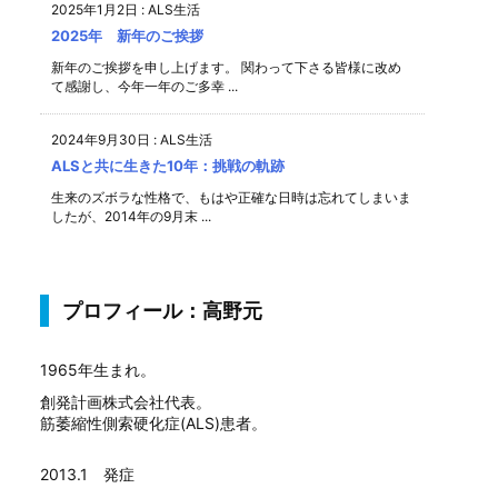
2025年1月2日
:
ALS生活
2025年 新年のご挨拶
新年のご挨拶を申し上げます。 関わって下さる皆様に改め
て感謝し、今年一年のご多幸 ...
2024年9月30日
:
ALS生活
ALSと共に生きた10年：挑戦の軌跡
生来のズボラな性格で、もはや正確な日時は忘れてしまいま
したが、2014年の9月末 ...
プロフィール：高野元
1965年生まれ。
創発計画株式会社代表。
筋萎縮性側索硬化症(ALS)患者。
2013.1 発症