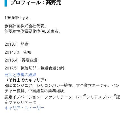
プロフィール：高野元
1965年生まれ。
創発計画株式会社代表。
筋萎縮性側索硬化症(ALS)患者。
2013.1 発症
2014.10 告知
2016.4 胃瘻造設
2017.5 気管切開・気道食道分離
発症と療養の経緯
〈それまでのキャリア〉
R&Dエンジニア、シリコンバレー駐在、大企業マネージャ、ベン
チャー役員、中国経営の業務経験。
®
®
認定イノベーション・ファシリテータ、レゴ
シリアスプレイ
認
定ファシリテータ
キャリア・ストーリー