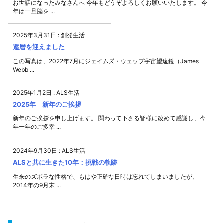
お世話になったみなさんへ 今年もどうぞよろしくお願いいたします。 今
年は一旦脳を ...
2025年3月31日
:
創発生活
還暦を迎えました
この写真は、2022年7月にジェイムズ・ウェッブ宇宙望遠鏡（James
Webb ...
2025年1月2日
:
ALS生活
2025年 新年のご挨拶
新年のご挨拶を申し上げます。 関わって下さる皆様に改めて感謝し、今
年一年のご多幸 ...
2024年9月30日
:
ALS生活
ALSと共に生きた10年：挑戦の軌跡
生来のズボラな性格で、もはや正確な日時は忘れてしまいましたが、
2014年の9月末 ...