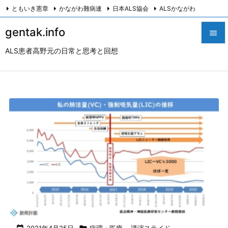
ともいき憲章
かながわ難病連
日本ALS協会
ALSかながわ
川崎つながろ会
HeartyPresenter β版
創発計画株式会社
Twitter
gentak.info

Facebook
Instagram
ALS患者高野元の日常と思考と回想

メニュ

サイド

前へ

次へ

検索
2021年4月25日
病理・医療
,
講演スライド