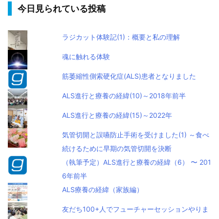
今日見られている投稿
ラジカット体験記(1)：概要と私の理解
魂に触れる体験
筋萎縮性側索硬化症(ALS)患者となりました
ALS進行と療養の経緯(10)～2018年前半
ALS進行と療養の経緯(15)～2022年
気管切開と誤嚥防止手術を受けました(1) ～食べ
続けるために早期の気管切開を決断
（執筆予定）ALS進行と療養の経緯（6） 〜 201
6年前半
ALS療養の経緯（家族編）
友だち100+人でフューチャーセッションやりま