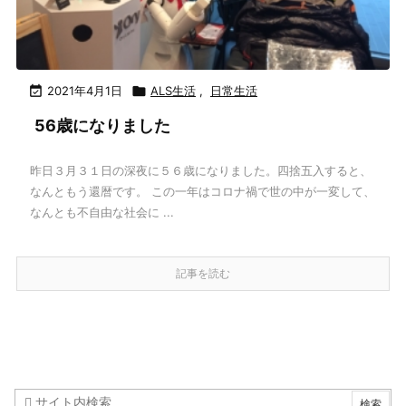

2021年4月1日

ALS生活
,
日常生活
56歳になりました
昨日３月３１日の深夜に５６歳になりました。四捨五入すると、
なんともう還暦です。 この一年はコロナ禍で世の中が一変して、
なんとも不自由な社会に ...
記事を読む