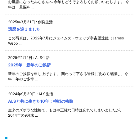
お世話になったみなさんへ 今年もどうぞよろしくお願いいたします。 今
年は一旦脳を ...
2025年3月31日
:
創発生活
還暦を迎えました
この写真は、2022年7月にジェイムズ・ウェッブ宇宙望遠鏡（James
Webb ...
2025年1月2日
:
ALS生活
2025年 新年のご挨拶
新年のご挨拶を申し上げます。 関わって下さる皆様に改めて感謝し、今
年一年のご多幸 ...
2024年9月30日
:
ALS生活
ALSと共に生きた10年：挑戦の軌跡
生来のズボラな性格で、もはや正確な日時は忘れてしまいましたが、
2014年の9月末 ...