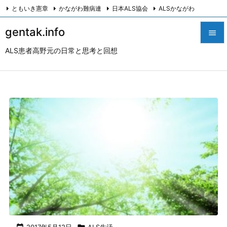
ともいき憲章
かながわ難病連
日本ALS協会
ALSかながわ
川崎つながろ会
HeartyPresenter β版
創発計画株式会社
Twitter
gentak.info

Facebook
Instagram
ALS患者高野元の日常と思考と回想

メニュ

サイド

前へ

次へ

検索
2017年5月12日
ALS生活