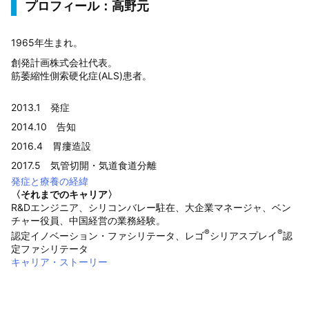
プロフィール：高野元
1965年生まれ。
創発計画株式会社代表。
筋萎縮性側索硬化症(ALS)患者。
2013.1 発症
2014.10 告知
2016.4 胃瘻造設
2017.5 気管切開・気道食道分離
発症と療養の経緯
〈それまでのキャリア〉
R&Dエンジニア、シリコンバレー駐在、大企業マネージャ、ベン
チャー役員、中国経営の業務経験。
®
®
認定イノベーション・ファシリテータ、レゴ
シリアスプレイ
認
定ファシリテータ
キャリア・ストーリー