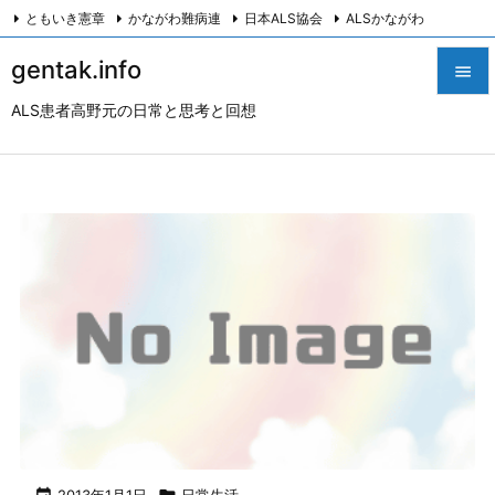
ともいき憲章
かながわ難病連
日本ALS協会
ALSかながわ
川崎つながろ会
HeartyPresenter β版
創発計画株式会社
Twitter
gentak.info

Facebook
Instagram
ALS患者高野元の日常と思考と回想

メニュ

サイド

前へ

次へ

検索
2013年1月1日
日常生活