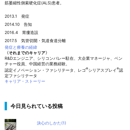
筋萎縮性側索硬化症(ALS)患者。
2013.1 発症
2014.10 告知
2016.4 胃瘻造設
2017.5 気管切開・気道食道分離
発症と療養の経緯
〈それまでのキャリア〉
R&Dエンジニア、シリコンバレー駐在、大企業マネージャ、ベン
チャー役員、中国経営の業務経験。
®
®
認定イノベーション・ファシリテータ、レゴ
シリアスプレイ
認
定ファシリテータ
キャリア・ストーリー
今日見られている投稿
決心のしかた(1)