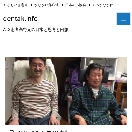
ともいき憲章
かながわ難病連
日本ALS協会
ALSかながわ
川崎つながろ会
HeartyPresenter β版
創発計画株式会社
Twitter
gentak.info

Facebook
Instagram
ALS患者高野元の日常と思考と回想

メニュ

サイド

前へ

次へ

検索
2016年11月10日
ALS生活