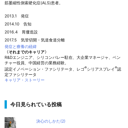
筋萎縮性側索硬化症(ALS)患者。
2013.1 発症
2014.10 告知
2016.4 胃瘻造設
2017.5 気管切開・気道食道分離
発症と療養の経緯
〈それまでのキャリア〉
R&Dエンジニア、シリコンバレー駐在、大企業マネージャ、ベン
チャー役員、中国経営の業務経験。
®
®
認定イノベーション・ファシリテータ、レゴ
シリアスプレイ
認
定ファシリテータ
キャリア・ストーリー
今日見られている投稿
決心のしかた(2)