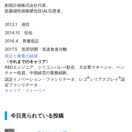
創発計画株式会社代表。
筋萎縮性側索硬化症(ALS)患者。
2013.1 発症
2014.10 告知
2016.4 胃瘻造設
2017.5 気管切開・気道食道分離
発症と療養の経緯
〈それまでのキャリア〉
R&Dエンジニア、シリコンバレー駐在、大企業マネージャ、ベン
チャー役員、中国経営の業務経験。
®
®
認定イノベーション・ファシリテータ、レゴ
シリアスプレイ
認
定ファシリテータ
キャリア・ストーリー
今日見られている投稿