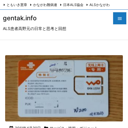
ともいき憲章
かながわ難病連
日本ALS協会
ALSかながわ
川崎つながろ会
HeartyPresenter β版
創発計画株式会社
Twitter
gentak.info

Facebook
Instagram
ALS患者高野元の日常と思考と回想

メニュ

サイド

前へ

次へ

検索
2011年4月30日
サービス・技術・ガジェット