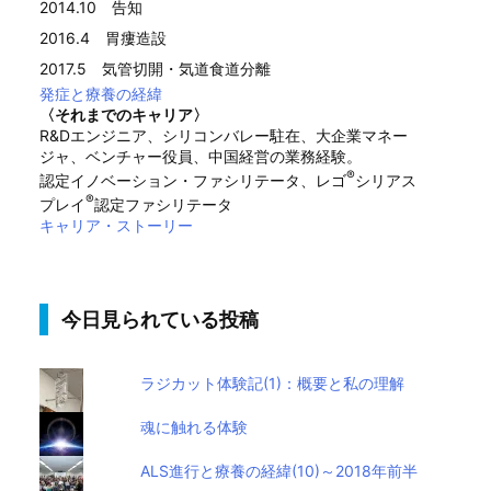
2014.10 告知
2016.4 胃瘻造設
2017.5 気管切開・気道食道分離
発症と療養の経緯
〈それまでのキャリア〉
R&Dエンジニア、シリコンバレー駐在、大企業マネー
ジャ、ベンチャー役員、中国経営の業務経験。
®
認定イノベーション・ファシリテータ、レゴ
シリアス
®
プレイ
認定ファシリテータ
キャリア・ストーリー
今日見られている投稿
ラジカット体験記(1)：概要と私の理解
魂に触れる体験
ALS進行と療養の経緯(10)～2018年前半