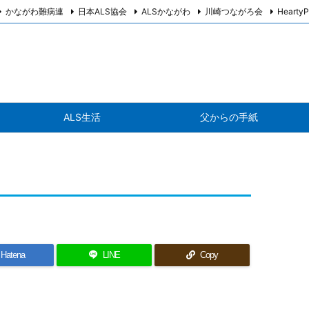
かながわ難病連
日本ALS協会
ALSかながわ
川崎つながろ会
HeartyP
ALS生活
父からの手紙
Hatena
LINE
Copy