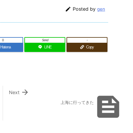

Posted by
gen
0
Send
-
Hatena
LINE
Copy

Next

上海に行ってきた