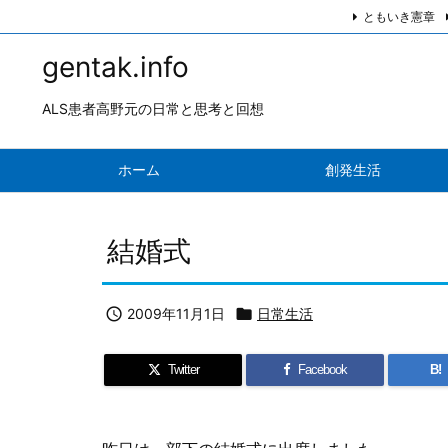
ともいき憲章
gentak.info
ALS患者高野元の日常と思考と回想
ホーム
創発生活
結婚式

2009年11月1日

日常生活
Twitter
Facebook
B!