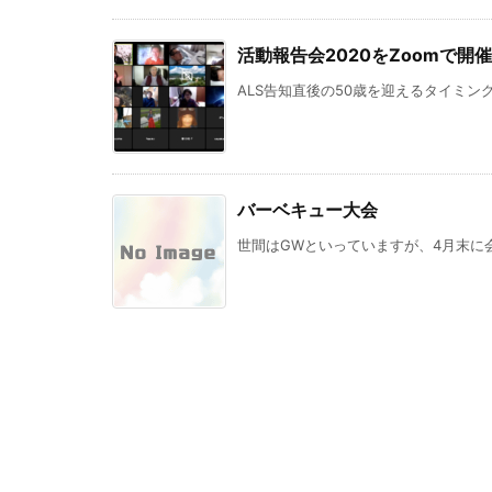
活動報告会2020をZoomで開
ALS告知直後の50歳を迎えるタイミン
バーベキュー大会
世間はGWといっていますが、4月末に会