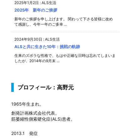
2025年1月2日
:
ALS生活
2025年 新年のご挨拶
新年のご挨拶を申し上げます。 関わって下さる皆様に改め
て感謝し、今年一年のご多幸 ...
2024年9月30日
:
ALS生活
ALSと共に生きた10年：挑戦の軌跡
生来のズボラな性格で、もはや正確な日時は忘れてしまいま
したが、2014年の9月末 ...
プロフィール：高野元
1965年生まれ。
創発計画株式会社代表。
筋萎縮性側索硬化症(ALS)患者。
2013.1 発症