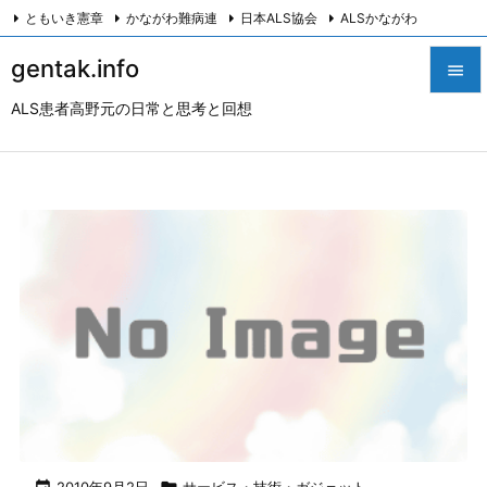
ともいき憲章
かながわ難病連
日本ALS協会
ALSかながわ
川崎つながろ会
HeartyPresenter β版
創発計画株式会社
Twitter
gentak.info

Facebook
Instagram
ALS患者高野元の日常と思考と回想

メニュ

サイド

前へ

次へ

検索
2010年9月2日
サービス・技術・ガジェット