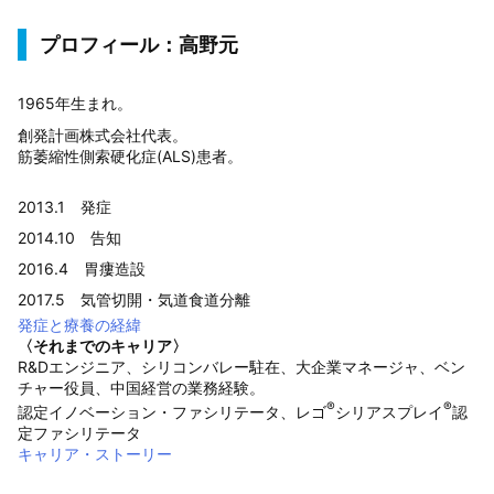
プロフィール：高野元
1965年生まれ。
創発計画株式会社代表。
筋萎縮性側索硬化症(ALS)患者。
2013.1 発症
2014.10 告知
2016.4 胃瘻造設
2017.5 気管切開・気道食道分離
発症と療養の経緯
〈それまでのキャリア〉
R&Dエンジニア、シリコンバレー駐在、大企業マネージャ、ベン
チャー役員、中国経営の業務経験。
®
®
認定イノベーション・ファシリテータ、レゴ
シリアスプレイ
認
定ファシリテータ
キャリア・ストーリー