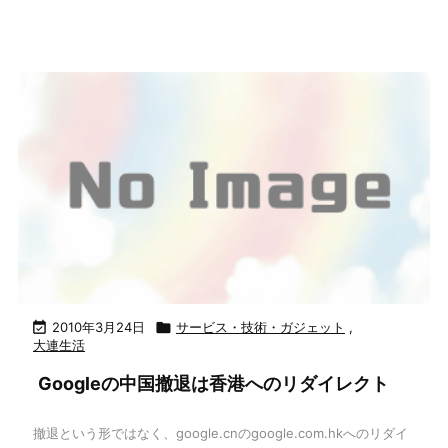

2010年3月24日

サービス・技術・ガジェット
,
大連生活
Googleの中国撤退は香港へのリダイレクト
撤退という形ではなく、google.cnのgoogle.com.hkへのリダイ