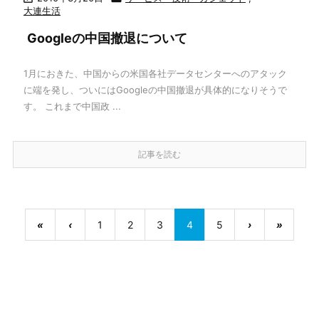
大連生活
Googleの中国撤退について
1月におきた、中国からの米国各社データセンターへのアタック
に端を発し、ついにはGoogleの中国撤退が具体的になりそうで
す。 これまで中国政 ...
記事を読む
«
‹
1
2
3
4
5
›
»