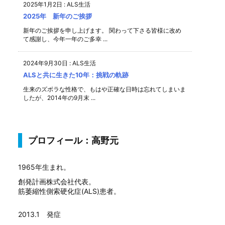
2025年1月2日
:
ALS生活
2025年 新年のご挨拶
新年のご挨拶を申し上げます。 関わって下さる皆様に改め
て感謝し、今年一年のご多幸 ...
2024年9月30日
:
ALS生活
ALSと共に生きた10年：挑戦の軌跡
生来のズボラな性格で、もはや正確な日時は忘れてしまいま
したが、2014年の9月末 ...
プロフィール：高野元
1965年生まれ。
創発計画株式会社代表。
筋萎縮性側索硬化症(ALS)患者。
2013.1 発症