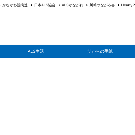
かながわ難病連
日本ALS協会
ALSかながわ
川崎つながろ会
HeartyP
ALS生活
父からの手紙