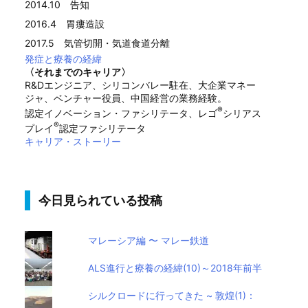
2014.10 告知
2016.4 胃瘻造設
2017.5 気管切開・気道食道分離
発症と療養の経緯
〈それまでのキャリア〉
R&Dエンジニア、シリコンバレー駐在、大企業マネー
ジャ、ベンチャー役員、中国経営の業務経験。
®
認定イノベーション・ファシリテータ、レゴ
シリアス
®
プレイ
認定ファシリテータ
キャリア・ストーリー
今日見られている投稿
マレーシア編 〜 マレー鉄道
ALS進行と療養の経緯(10)～2018年前半
シルクロードに行ってきた ~ 敦煌(1)：