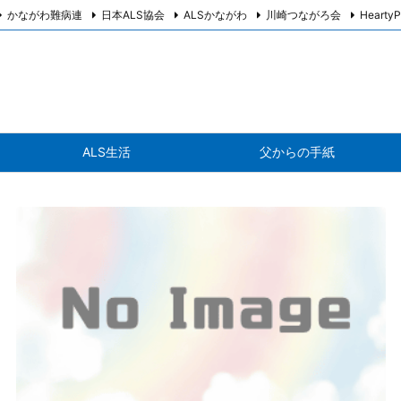
かながわ難病連
日本ALS協会
ALSかながわ
川崎つながろ会
HeartyP
ALS生活
父からの手紙