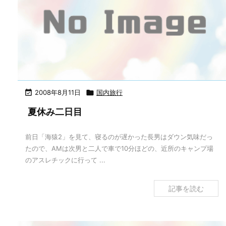

2008年8月11日

国内旅行
夏休み二日目
前日「海猿2」を見て、寝るのが遅かった長男はダウン気味だっ
たので、AMは次男と二人で車で10分ほどの、近所のキャンプ場
のアスレチックに行って ...
記事を読む