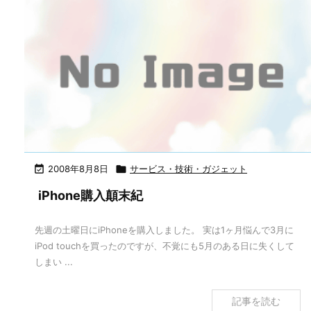

2008年8月8日

サービス・技術・ガジェット
iPhone購入顛末紀
先週の土曜日にiPhoneを購入しました。 実は1ヶ月悩んで3月に
iPod touchを買ったのですが、不覚にも5月のある日に失くして
しまい ...
記事を読む