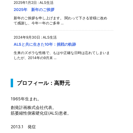
2025年1月2日
:
ALS生活
2025年 新年のご挨拶
新年のご挨拶を申し上げます。 関わって下さる皆様に改め
て感謝し、今年一年のご多幸 ...
2024年9月30日
:
ALS生活
ALSと共に生きた10年：挑戦の軌跡
生来のズボラな性格で、もはや正確な日時は忘れてしまいま
したが、2014年の9月末 ...
プロフィール：高野元
1965年生まれ。
創発計画株式会社代表。
筋萎縮性側索硬化症(ALS)患者。
2013.1 発症