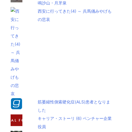
鳴沙山・月牙泉
西安に行ってきた(4) ～ 兵馬俑みやげも
の悲哀
筋萎縮性側索硬化症(ALS)患者となりま
した
キャリア・ストーリ (6) ベンチャー企業
役員