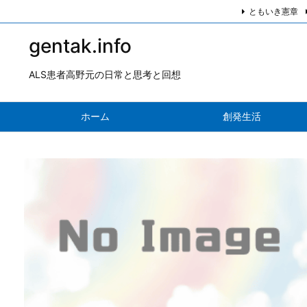
ともいき憲章
gentak.info
ALS患者高野元の日常と思考と回想
ホーム
創発生活