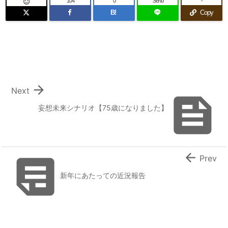
104
0
Send
-

B!
Copy

Next

妄想未来シナリオ【75歳になりました】


Prev
新年にあたっての近況報告