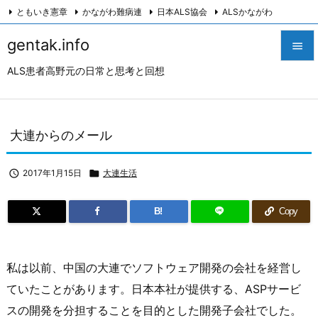
ともいき憲章
かながわ難病連
日本ALS協会
ALSかながわ
川崎つながろ会
HeartyPresenter β版
創発計画株式会社
Twitter
gentak.info

Facebook
Instagram
ALS患者高野元の日常と思考と回想

メニュ

サイド
大連からのメール

前へ

2017年1月15日

大連生活

次へ
B!
Copy

検索
私は以前、中国の大連でソフトウェア開発の会社を経営し
ていたことがあります。日本本社が提供する、ASPサービ
スの開発を分担することを目的とした開発子会社でした。