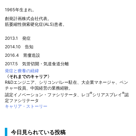
1965年生まれ。
創発計画株式会社代表。
筋萎縮性側索硬化症(ALS)患者。
2013.1 発症
2014.10 告知
2016.4 胃瘻造設
2017.5 気管切開・気道食道分離
発症と療養の経緯
〈それまでのキャリア〉
R&Dエンジニア、シリコンバレー駐在、大企業マネージャ、ベン
チャー役員、中国経営の業務経験。
®
®
認定イノベーション・ファシリテータ、レゴ
シリアスプレイ
認
定ファシリテータ
キャリア・ストーリー
今日見られている投稿