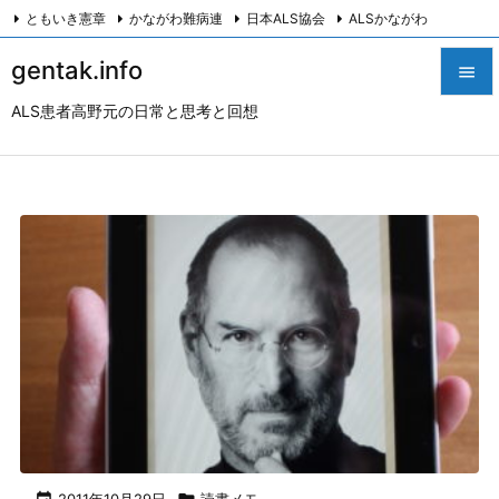
ともいき憲章
かながわ難病連
日本ALS協会
ALSかながわ
川崎つながろ会
HeartyPresenter β版
創発計画株式会社
Twitter
gentak.info

Facebook
Instagram
ALS患者高野元の日常と思考と回想

メニュ

サイド

前へ

次へ

検索
2011年10月29日
読書メモ