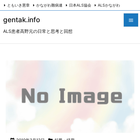
ともいき憲章
かながわ難病連
日本ALS協会
ALSかながわ
川崎つながろ会
HeartyPresenter β版
創発計画株式会社
Twitter
gentak.info

Facebook
Instagram
ALS患者高野元の日常と思考と回想

メニュ

サイド

前へ

次へ

検索
2010年3月12日
起業・経営