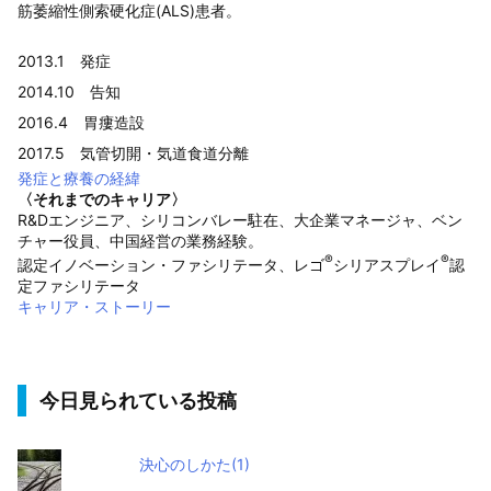
筋萎縮性側索硬化症(ALS)患者。
2013.1 発症
2014.10 告知
2016.4 胃瘻造設
2017.5 気管切開・気道食道分離
発症と療養の経緯
〈それまでのキャリア〉
R&Dエンジニア、シリコンバレー駐在、大企業マネージャ、ベン
チャー役員、中国経営の業務経験。
®
®
認定イノベーション・ファシリテータ、レゴ
シリアスプレイ
認
定ファシリテータ
キャリア・ストーリー
今日見られている投稿
決心のしかた(1)